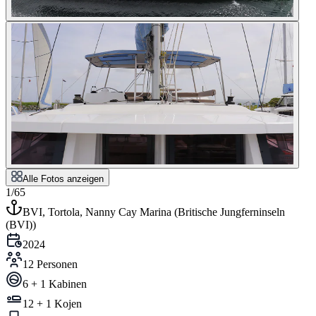
Alle Fotos anzeigen
1/65
BVI, Tortola, Nanny Cay Marina
(
Britische Jungferninseln
(BVI)
)
2024
12 Personen
6 + 1 Kabinen
12 + 1 Kojen