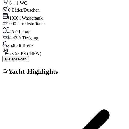
6 + 1 WC
6 Bäder/Duschen
1000 l Wassertank
1000 l Treibstofftank
48 ft Länge
4.43 ft Tiefgang
25.85 ft Breite
2x 57 PS (43kW)
alle anzeigen
Yacht-Highlights