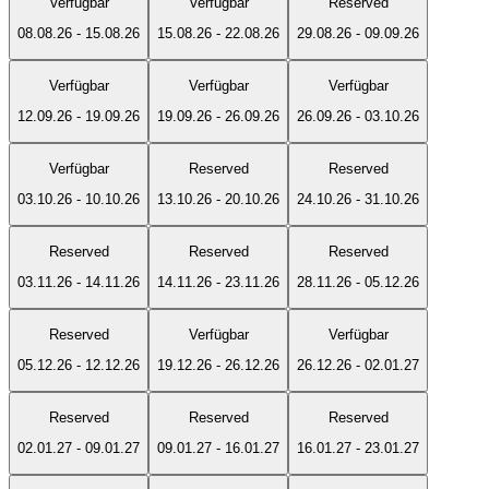
Verfügbar
Verfügbar
Reserved
08.08.26
-
15.08.26
15.08.26
-
22.08.26
29.08.26
-
09.09.26
Verfügbar
Verfügbar
Verfügbar
12.09.26
-
19.09.26
19.09.26
-
26.09.26
26.09.26
-
03.10.26
Verfügbar
Reserved
Reserved
03.10.26
-
10.10.26
13.10.26
-
20.10.26
24.10.26
-
31.10.26
Reserved
Reserved
Reserved
03.11.26
-
14.11.26
14.11.26
-
23.11.26
28.11.26
-
05.12.26
Reserved
Verfügbar
Verfügbar
05.12.26
-
12.12.26
19.12.26
-
26.12.26
26.12.26
-
02.01.27
Reserved
Reserved
Reserved
02.01.27
-
09.01.27
09.01.27
-
16.01.27
16.01.27
-
23.01.27