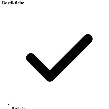
Bordküche
Backofen