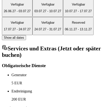
Verfügbar
Verfügbar
Verfügbar
26.06.27
-
03.07.27
03.07.27
-
10.07.27
10.07.27
-
17.07.27
Verfügbar
Verfügbar
Reserved
17.07.27
-
24.07.27
24.07.27
-
31.07.27
06.11.27
-
13.11.27
Show all dates
Services und Extras (Jetzt oder später
buchen)
Obligatorische Dienste
Generator
5 EUR
Endreinigung
200 EUR