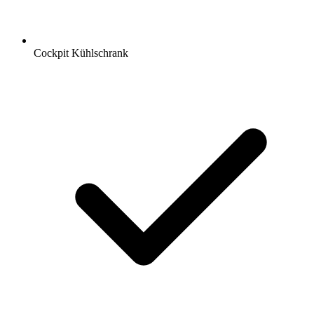
Cockpit Kühlschrank