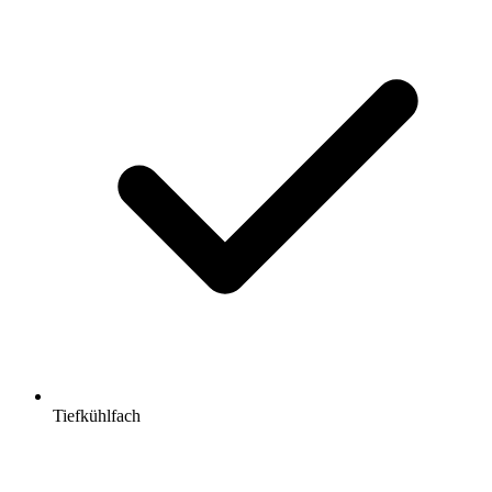
Tiefkühlfach