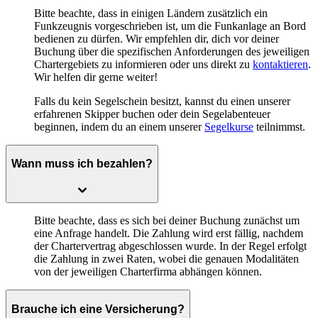
Bitte beachte, dass in einigen Ländern zusätzlich ein
Funkzeugnis vorgeschrieben ist, um die Funkanlage an Bord
bedienen zu dürfen. Wir empfehlen dir, dich vor deiner
Buchung über die spezifischen Anforderungen des jeweiligen
Chartergebiets zu informieren oder uns direkt zu
kontaktieren
.
Wir helfen dir gerne weiter!
Falls du kein Segelschein besitzt, kannst du einen unserer
erfahrenen Skipper buchen oder dein Segelabenteuer
beginnen, indem du an einem unserer
Segelkurse
teilnimmst.
Wann muss ich bezahlen?
Bitte beachte, dass es sich bei deiner Buchung zunächst um
eine Anfrage handelt. Die Zahlung wird erst fällig, nachdem
der Chartervertrag abgeschlossen wurde. In der Regel erfolgt
die Zahlung in zwei Raten, wobei die genauen Modalitäten
von der jeweiligen Charterfirma abhängen können.
Brauche ich eine Versicherung?