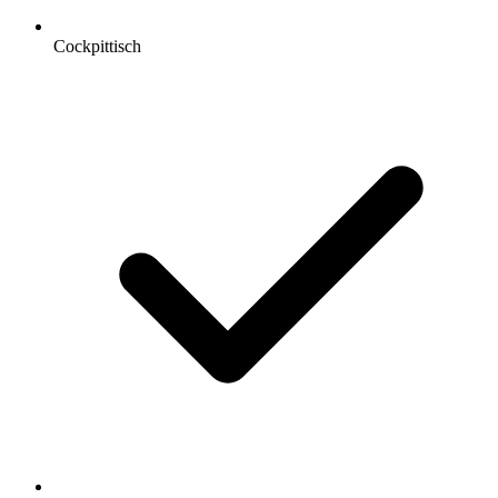
Cockpittisch