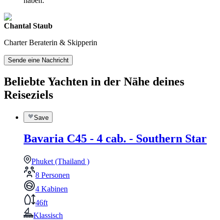
haben.
Chantal Staub
Charter Beraterin & Skipperin
Sende eine Nachricht
Beliebte Yachten in der Nähe deines
Reiseziels
Save
Bavaria C45 - 4 cab. - Southern Star
Phuket (Thailand )
8 Personen
4 Kabinen
46ft
Klassisch