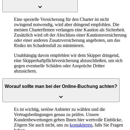
Eine spezielle Versicherung für den Charter ist nicht
zwingend notwendig, wird aber dringend empfohlen. Die
meisten Charterfirmen verlangen eine Kaution als Sicherheit.
Zusätzlich wird oft der Abschluss einer Kautionsversicherung
oder einer anderen Zusatzversicherung angeboten, um das
Risiko im Schadensfall zu minimieren.
Unabhängig davon empfehlen wir dem Skipper dringend,
eine Skipperhaftpflichtversicherung abzuschließen, um sich
gegen eventuelle Schäden oder Ansprüche Dritter
abzusichern.
Worauf sollte man bei der Online-Buchung achten?
Es ist wichtig, seriöse Anbieter zu wählen und die
Vertragsbedingungen genau zu prüfen. Unsere
Kundenbewertungen geben Ihnen hier wertvolle Einblicke.
Zögern Sie auch nicht, uns zu
kontaktieren
, falls Sie Fragen