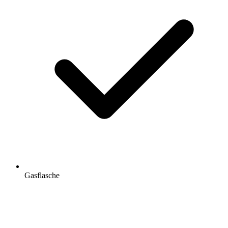
Gasflasche