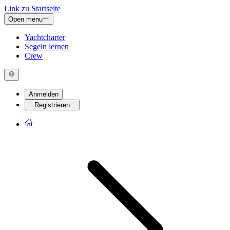
Link zu Startseite
Open menu
Yachtcharter
Segeln lernen
Crew
Anmelden
Registrieren