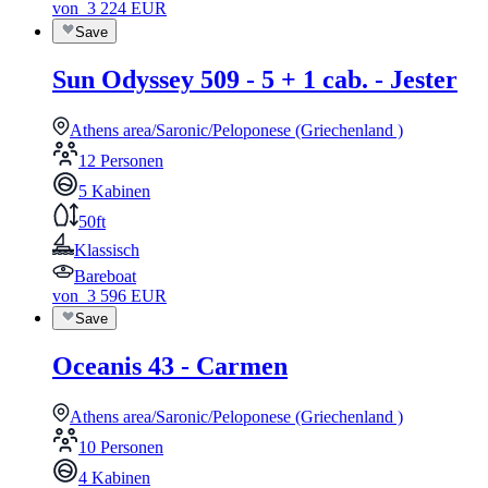
von
3 224
EUR
Save
Sun Odyssey 509 - 5 + 1 cab. - Jester
Athens area/Saronic/Peloponese (Griechenland )
12 Personen
5 Kabinen
50ft
Klassisch
Bareboat
von
3 596
EUR
Save
Oceanis 43 - Carmen
Athens area/Saronic/Peloponese (Griechenland )
10 Personen
4 Kabinen