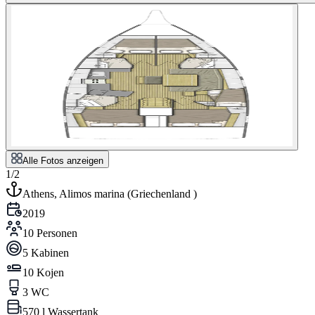
Alle Fotos anzeigen
1/2
Athens, Alimos marina
(
Griechenland
)
2019
10 Personen
5 Kabinen
10 Kojen
3 WC
570 l Wassertank