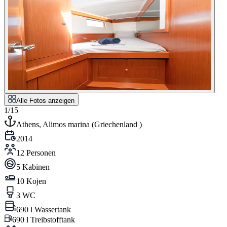
Alle Fotos anzeigen
1/15
Athens, Alimos marina
(
Griechenland
)
2014
12 Personen
5 Kabinen
10 Kojen
3 WC
690 l Wassertank
690 l Treibstofftank