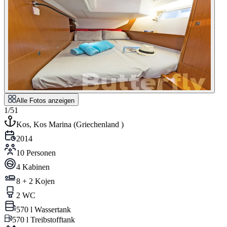
Alle Fotos anzeigen
1/51
Kos, Kos Marina
(
Griechenland
)
2014
10 Personen
4 Kabinen
8 + 2 Kojen
2 WC
570 l Wassertank
570 l Treibstofftank