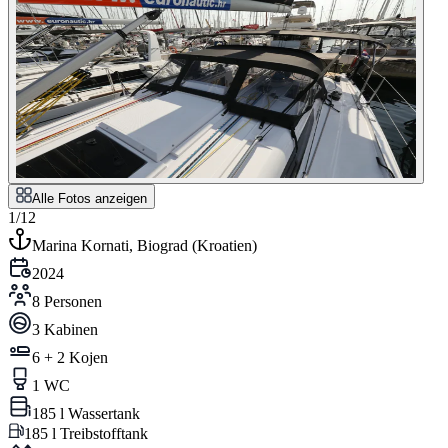
Alle Fotos anzeigen
1/12
Marina Kornati, Biograd
(
Kroatien
)
2024
8 Personen
3 Kabinen
6 + 2 Kojen
1 WC
185 l Wassertank
185 l Treibstofftank