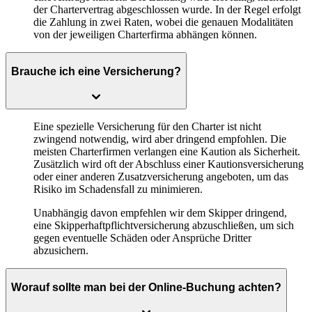
der Chartervertrag abgeschlossen wurde. In der Regel erfolgt
die Zahlung in zwei Raten, wobei die genauen Modalitäten
von der jeweiligen Charterfirma abhängen können.
Brauche ich eine Versicherung?
Eine spezielle Versicherung für den Charter ist nicht
zwingend notwendig, wird aber dringend empfohlen. Die
meisten Charterfirmen verlangen eine Kaution als Sicherheit.
Zusätzlich wird oft der Abschluss einer Kautionsversicherung
oder einer anderen Zusatzversicherung angeboten, um das
Risiko im Schadensfall zu minimieren.
Unabhängig davon empfehlen wir dem Skipper dringend,
eine Skipperhaftpflichtversicherung abzuschließen, um sich
gegen eventuelle Schäden oder Ansprüche Dritter
abzusichern.
Worauf sollte man bei der Online-Buchung achten?