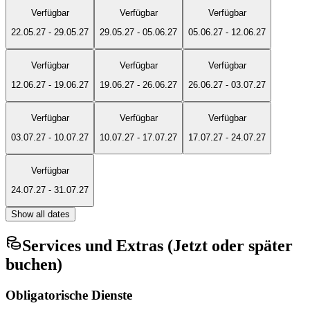
Verfügbar
Verfügbar
Verfügbar
22.05.27
-
29.05.27
29.05.27
-
05.06.27
05.06.27
-
12.06.27
Verfügbar
Verfügbar
Verfügbar
12.06.27
-
19.06.27
19.06.27
-
26.06.27
26.06.27
-
03.07.27
Verfügbar
Verfügbar
Verfügbar
03.07.27
-
10.07.27
10.07.27
-
17.07.27
17.07.27
-
24.07.27
Verfügbar
24.07.27
-
31.07.27
Show all dates
Services und Extras (Jetzt oder später
buchen)
Obligatorische Dienste