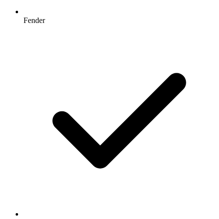
Fender