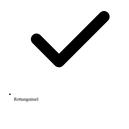
Rettungsinsel