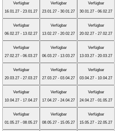
Verfügbar
Verfügbar
Verfügbar
16.01.27
-
23.01.27
23.01.27
-
30.01.27
30.01.27
-
06.02.27
Verfügbar
Verfügbar
Verfügbar
06.02.27
-
13.02.27
13.02.27
-
20.02.27
20.02.27
-
27.02.27
Verfügbar
Verfügbar
Verfügbar
27.02.27
-
06.03.27
06.03.27
-
13.03.27
13.03.27
-
20.03.27
Verfügbar
Verfügbar
Verfügbar
20.03.27
-
27.03.27
27.03.27
-
03.04.27
03.04.27
-
10.04.27
Verfügbar
Verfügbar
Verfügbar
10.04.27
-
17.04.27
17.04.27
-
24.04.27
24.04.27
-
01.05.27
Verfügbar
Verfügbar
Verfügbar
01.05.27
-
08.05.27
08.05.27
-
15.05.27
15.05.27
-
22.05.27