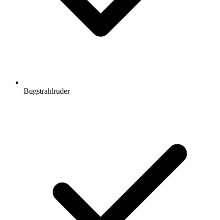
Bugstrahlruder