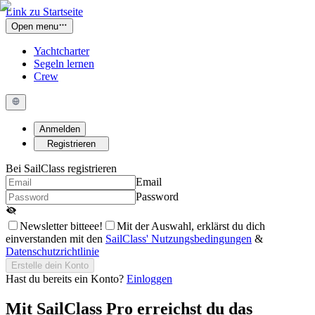
Link zu Startseite
Open menu
Yachtcharter
Segeln lernen
Crew
Anmelden
Registrieren
Bei SailClass registrieren
Email
Password
Newsletter bitteee!
Mit der Auswahl, erklärst du dich
einverstanden mit den
SailClass' Nutzungsbedingungen
&
Datenschutzrichtlinie
Erstelle dein Konto
Hast du bereits ein Konto?
Einloggen
Mit
SailClass Pro
erreichst du das