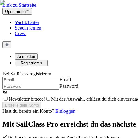
Link zu Startseite
Open menu
Yachtcharter
Segeln lernen
Crew
Anmelden
Registrieren
Bei SailClass registrieren
Email
Password
Newsletter bitteee!
Mit der Auswahl, erklärst du dich einversta
Erstelle dein Konto
Hast du bereits ein Konto?
Einloggen
Mit
SailClass Pro
erreichst du das nächste
Du kriegst uneingeschränkten Zugriff auf Prüfungsfragen