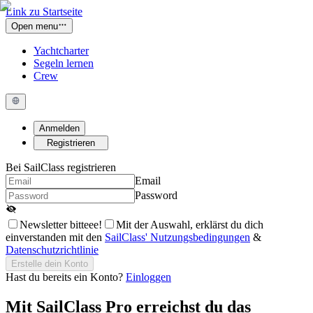
Link zu Startseite
Open menu
Yachtcharter
Segeln lernen
Crew
Anmelden
Registrieren
Bei SailClass registrieren
Email
Password
Newsletter bitteee!
Mit der Auswahl, erklärst du dich
einverstanden mit den
SailClass' Nutzungsbedingungen
&
Datenschutzrichtlinie
Erstelle dein Konto
Hast du bereits ein Konto?
Einloggen
Mit
SailClass Pro
erreichst du das