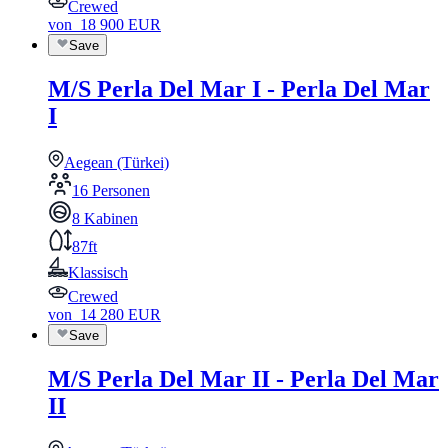
Crewed
von
18 900
EUR
Save
M/S Perla Del Mar I - Perla Del Mar
I
Aegean (Türkei)
16 Personen
8 Kabinen
87ft
Klassisch
Crewed
von
14 280
EUR
Save
M/S Perla Del Mar II - Perla Del Mar
II