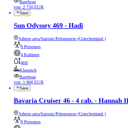
Bareboat
von
2 750
EUR
Save
Sun Odyssey 469 - Hadi
Athens area/Saronic/Peloponese (Griechenland )
8 Personen
4 Kabinen
46ft
Klassisch
Bareboat
von
1 800
EUR
Save
Bavaria Cruiser 46 - 4 cab. - Hannah I
Athens area/Saronic/Peloponese (Griechenland )
8 Personen