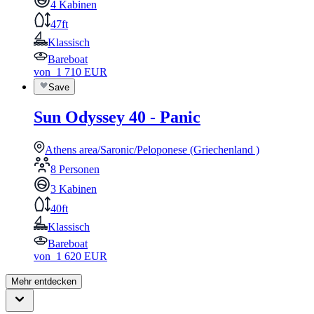
4 Kabinen
47ft
Klassisch
Bareboat
von
1 710
EUR
Save
Sun Odyssey 40 - Panic
Athens area/Saronic/Peloponese (Griechenland )
8 Personen
3 Kabinen
40ft
Klassisch
Bareboat
von
1 620
EUR
Mehr entdecken