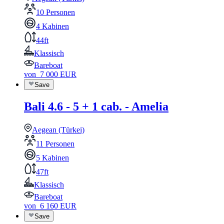
10 Personen
4 Kabinen
44ft
Klassisch
Bareboat
von
7 000
EUR
Save
Bali 4.6 - 5 + 1 cab. - Amelia
Aegean (Türkei)
11 Personen
5 Kabinen
47ft
Klassisch
Bareboat
von
6 160
EUR
Save