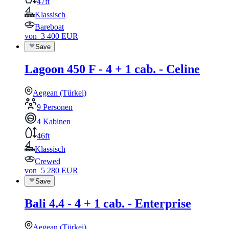
47ft
Klassisch
Bareboat
von
3 400
EUR
Save
Lagoon 450 F - 4 + 1 cab. - Celine
Aegean (Türkei)
9 Personen
4 Kabinen
46ft
Klassisch
Crewed
von
5 280
EUR
Save
Bali 4.4 - 4 + 1 cab. - Enterprise
Aegean (Türkei)