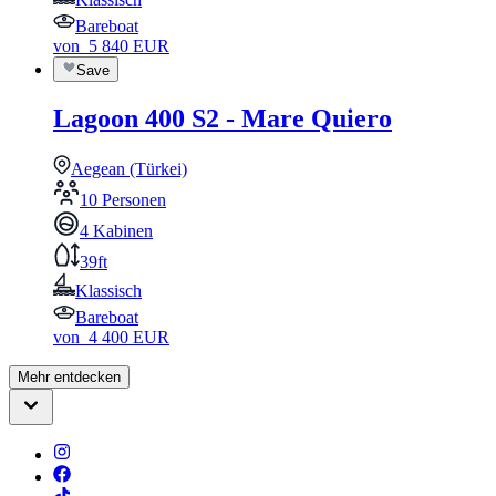
Bareboat
von
5 840
EUR
Save
Lagoon 400 S2 - Mare Quiero
Aegean (Türkei)
10 Personen
4 Kabinen
39ft
Klassisch
Bareboat
von
4 400
EUR
Mehr entdecken