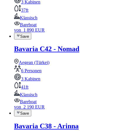
3 Kabinen
37ft
Klassisch
Bareboat
von
1 890
EUR
Save
Bavaria C42 - Nomad
Aegean (Türkei)
6 Personen
3 Kabinen
41ft
Klassisch
Bareboat
von
2 190
EUR
Save
Bavaria C38 - Arinna