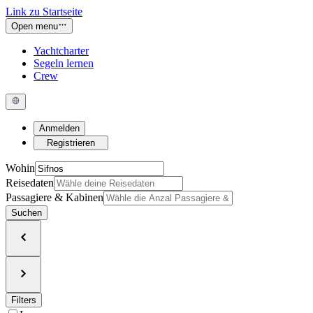
Link zu Startseite
Open menu
Yachtcharter
Segeln lernen
Crew
Anmelden
Registrieren
Wohin
Reisedaten
Passagiere & Kabinen
Suchen
Filters