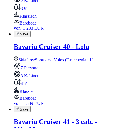
2 Kabinen
33ft
Klassisch
Bareboat
von
1 233
EUR
Save
Bavaria Cruiser 40 - Lola
Skiathos/Sporades, Volos (Griechenland )
7 Personen
3 Kabinen
41ft
Klassisch
Bareboat
von
1 339
EUR
Save
Bavaria Cruiser 41 - 3 cab. -