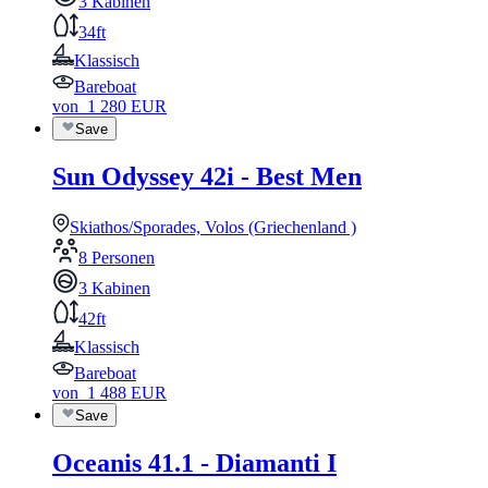
3 Kabinen
34ft
Klassisch
Bareboat
von
1 280
EUR
Save
Sun Odyssey 42i - Best Men
Skiathos/Sporades, Volos (Griechenland )
8 Personen
3 Kabinen
42ft
Klassisch
Bareboat
von
1 488
EUR
Save
Oceanis 41.1 - Diamanti I