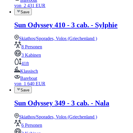
Bareboat
von
2 431
EUR
Save
Sun Odyssey 410 - 3 cab. - Sylphie
Skiathos/Sporades, Volos (Griechenland )
8 Personen
3 Kabinen
41ft
Klassisch
Bareboat
von
1 640
EUR
Save
Sun Odyssey 349 - 3 cab. - Nala
Skiathos/Sporades, Volos (Griechenland )
6 Personen