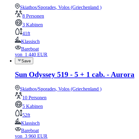
Skiathos/Sporades, Volos (Griechenland )
8 Personen
3 Kabinen
41ft
Klassisch
Bareboat
von
1 440
EUR
Save
Sun Odyssey 519 - 5 + 1 cab. - Aurora
Skiathos/Sporades, Volos (Griechenland )
10 Personen
5 Kabinen
52ft
Klassisch
Bareboat
von
3 960
EUR