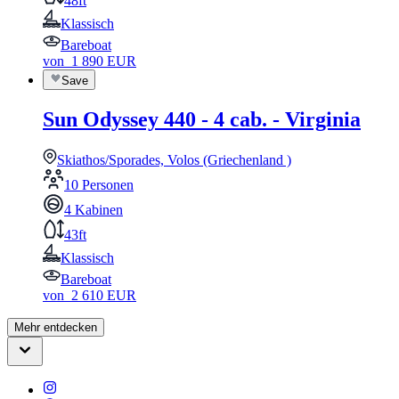
48ft
Klassisch
Bareboat
von
1 890
EUR
Save
Sun Odyssey 440 - 4 cab. - Virginia
Skiathos/Sporades, Volos (Griechenland )
10 Personen
4 Kabinen
43ft
Klassisch
Bareboat
von
2 610
EUR
Mehr entdecken