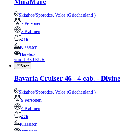
MiraMare
Skiathos/Sporades, Volos (Griechenland )
7 Personen
3 Kabinen
41ft
Klassisch
Bareboat
von
1 339
EUR
Save
Bavaria Cruiser 46 - 4 cab. - Divine
Skiathos/Sporades, Volos (Griechenland )
9 Personen
4 Kabinen
47ft
Klassisch