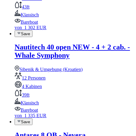
43ft
Klassisch
Bareboat
von
1 302
EUR
Save
Nautitech 40 open NEW - 4 + 2 cab. -
Whale Symphony
Sibenik & Umgebung (Kroatien)
12 Personen
4 Kabinen
39ft
Klassisch
Bareboat
von
1 335
EUR
Save
Antares 8 OB - Nevera