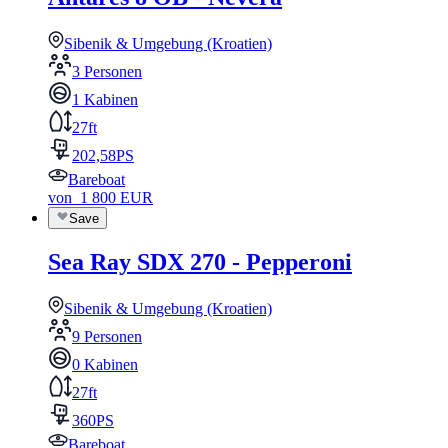
Sibenik & Umgebung (Kroatien)
3 Personen
1 Kabinen
27ft
202,58PS
Bareboat
von
1 800
EUR
Save
Sea Ray SDX 270 - Pepperoni
Sibenik & Umgebung (Kroatien)
9 Personen
0 Kabinen
27ft
360PS
Bareboat