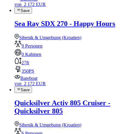
von
2 172
EUR
Save
Sea Ray SDX 270 - Happy Hours
Sibenik & Umgebung (Kroatien)
9 Personen
0 Kabinen
27ft
350PS
Bareboat
von
2 172
EUR
Save
Quicksilver Activ 805 Cruiser -
Quicksilver 805
Sibenik & Umgebung (Kroatien)
6 Personen