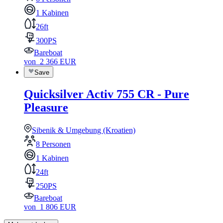
1 Kabinen
26ft
300PS
Bareboat
von
2 366
EUR
Save
Quicksilver Activ 755 CR - Pure
Pleasure
Sibenik & Umgebung (Kroatien)
8 Personen
1 Kabinen
24ft
250PS
Bareboat
von
1 806
EUR