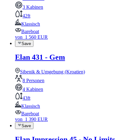
3 Kabinen
42ft
Klassisch
Bareboat
von
1 560
EUR
Save
Elan 431 - Gem
Sibenik & Umgebung (Kroatien)
8 Personen
4 Kabinen
43ft
Klassisch
Bareboat
von
1 390
EUR
Save
Elan Impression 45 - No Limits