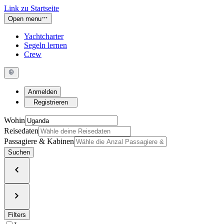
Link zu Startseite
Open menu
Yachtcharter
Segeln lernen
Crew
Anmelden
Registrieren
Wohin
Reisedaten
Passagiere & Kabinen
Suchen
Filters